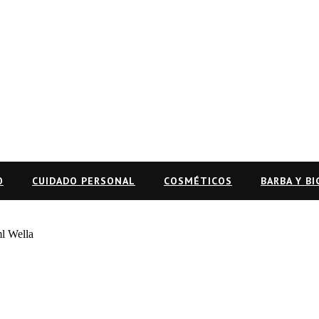
O
CUIDADO PERSONAL
COSMÉTICOS
BARBA Y B
ml Wella