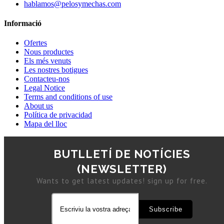
hablamos@pelosymechas.com
Informació
Ofertes
Nous productes
Els més venuts
Les nostres botigues
Contacteu-nos
Legal Notice
Terms and conditions of use
About us
Política de privacidad
Mapa del lloc
BUTLLETÍ DE NOTÍCIES
(NEWSLETTER)
Wants to get latest updates! sign up for free.
Subscribe