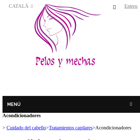
CATALÀ
Entreu
MENÚ
Acondicionadores
>
Cuidado del cabello
>
Tratamientos capilares
>
Acondicionadores