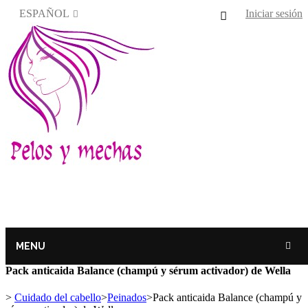
ESPAÑOL
Iniciar sesión
MENU
Pack anticaida Balance (champú y sérum activador) de Wella
>
Cuidado del cabello
>
Peinados
>
Pack anticaida Balance (champú y